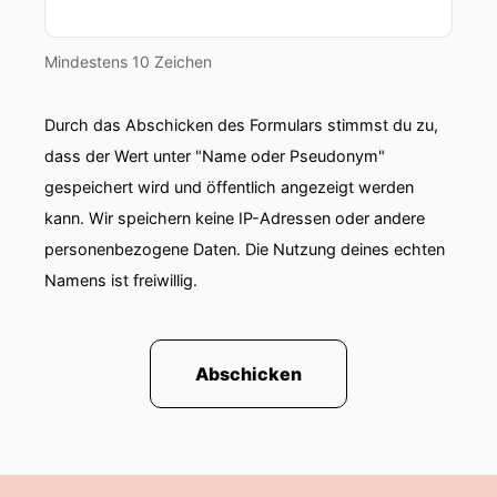
Das muss ich gleich nochmal nachschauen, wie
sie im Deutschen heißt.
Mindestens 10 Zeichen
Und damit alle auf dem gleichen Stand sind, erst
noch mal ein kleiner Exkurs zur Standard-
Durch das Abschicken des Formulars stimmst du zu,
Desktop-Tastatur.
dass der Wert unter "Name oder Pseudonym"
gespeichert wird und öffentlich angezeigt werden
Und zwar kennen alle natürlich das Tastenfeld,
kann. Wir speichern keine IP-Adressen oder andere
wo die ganzen Buchstaben, die Tab-Taste,
Eingabetaste, Leertaste usw. drauf sind.
personenbezogene Daten. Die Nutzung deines echten
Namens ist freiwillig.
Dann gibt es normalerweise eben direkt rechts
daneben etwas oben gehalten, den 6er-Block
mit PUS1, Ende, Seite rauf, Seite runter, Einfügen
Abschicken
und Löschen.
Und da dann darunter die Pfeiltasten.
Und da von rechts daneben ist dann der