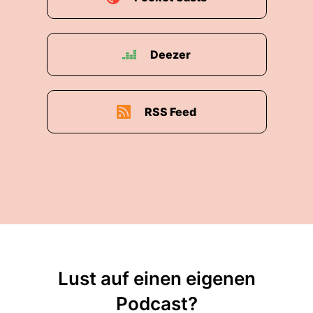
und die Tasten 9 und 3 zu den Seite rauf, Seite
runter Tasten.
Deezer
Ja, ich habe ja gerade schon erzählt, wie der
Nummernblock dann verwendet wird.
Und jetzt gibt es eben dankenswerterweise ein
RSS Feed
Add-on, das uns ermöglicht, je nachdem was
wir gerade brauchen, den Nummernblock z.B.
für die Pfeiltasten oder eben für NVIDIA zu
verwenden.
Ähm... genau, die Tastenkürzel ist... Moment, ich
verwechsel es auch immer wieder.
Genau. Und zwar, ich lasse gerade nochmal
ansagen.
Lust auf einen eigenen
Genau, das ist die Meldung eben über die
Podcast?